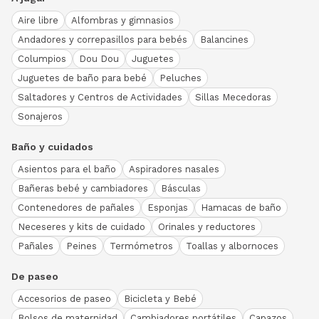
Aire libre
Alfombras y gimnasios
Andadores y correpasillos para bebés
Balancines
Columpios
Dou Dou
Juguetes
Juguetes de baño para bebé
Peluches
Saltadores y Centros de Actividades
Sillas Mecedoras
Sonajeros
Baño y cuidados
Asientos para el baño
Aspiradores nasales
Bañeras bebé y cambiadores
Básculas
Contenedores de pañales
Esponjas
Hamacas de baño
Neceseres y kits de cuidado
Orinales y reductores
Pañales
Peines
Termómetros
Toallas y albornoces
De paseo
Accesorios de paseo
Bicicleta y Bebé
Bolsos de maternidad
Cambiadores portátiles
Capazos