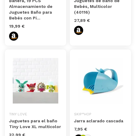
Bañera, 19 PCS
Juguetes de baño de
Almacenamiento de
Bebés, Multicolor
Juguetes Baño para
(40116)
Bebés con Pi...
27,89 €
19,99 €
TINY LOVE
SKIP*HOP
Juguetes para el baño
Jarra aclarado cascada
Tiny Love XL multicolor
7,95 €
32,99 €