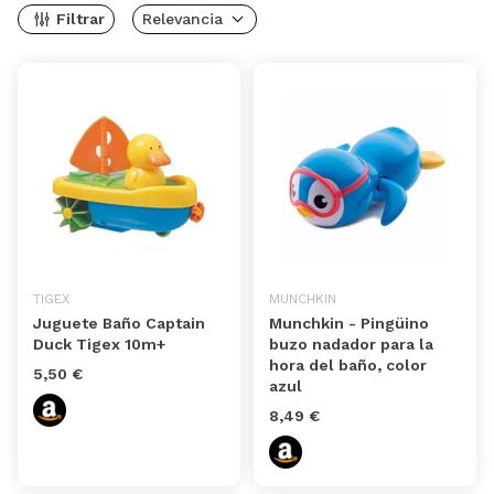
Filtrar
Relevancia
TIGEX
MUNCHKIN
Juguete Baño Captain
Munchkin - Pingüino
Duck Tigex 10m+
buzo nadador para la
hora del baño, color
5,50 €
azul
8,49 €