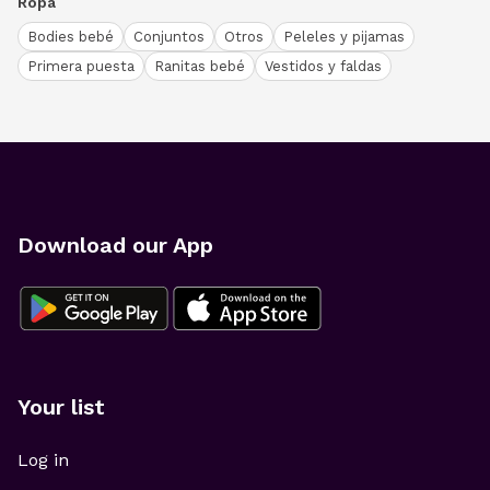
Ropa
Bodies bebé
Conjuntos
Otros
Peleles y pijamas
Primera puesta
Ranitas bebé
Vestidos y faldas
Download our App
Your list
Log in