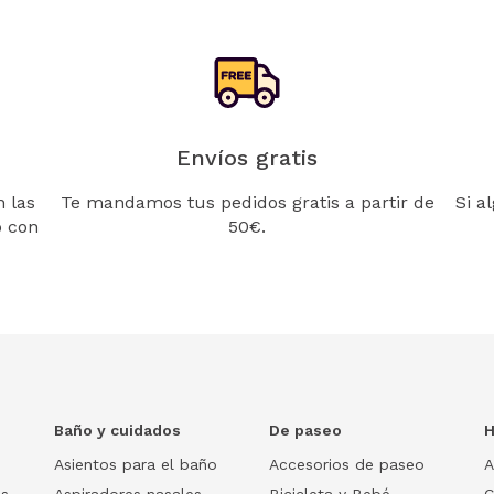
Envíos gratis
 las
Te mandamos tus pedidos gratis a partir de
Si a
o con
50€.
Baño y cuidados
De paseo
H
Asientos para el baño
Accesorios de paseo
A
os
Aspiradores nasales
Bicicleta y Bebé
C