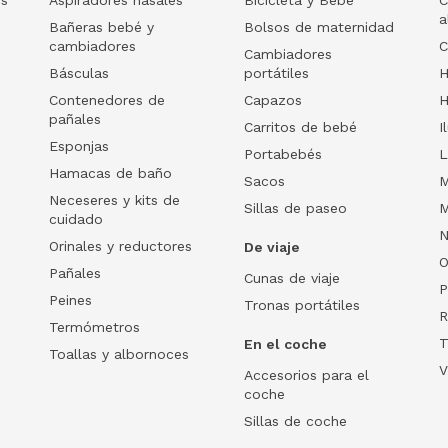
a
Bañeras bebé y
Bolsos de maternidad
cambiadores
C
Cambiadores
Básculas
portátiles
H
Contenedores de
Capazos
H
pañales
Carritos de bebé
I
Esponjas
Portabebés
L
Hamacas de baño
Sacos
M
Neceseres y kits de
Sillas de paseo
M
cuidado
N
Orinales y reductores
De viaje
O
Pañales
Cunas de viaje
P
Peines
Tronas portátiles
R
Termómetros
T
En el coche
Toallas y albornoces
V
Accesorios para el
coche
Sillas de coche