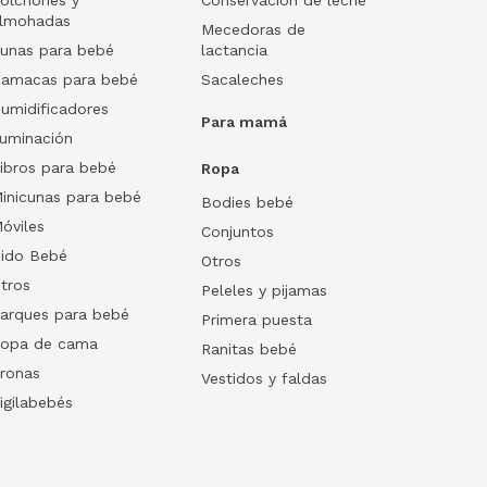
lmohadas
Mecedoras de
unas para bebé
lactancia
amacas para bebé
Sacaleches
umidificadores
Para mamá
luminación
ibros para bebé
Ropa
inicunas para bebé
Bodies bebé
óviles
Conjuntos
ido Bebé
Otros
tros
Peleles y pijamas
arques para bebé
Primera puesta
opa de cama
Ranitas bebé
ronas
Vestidos y faldas
igilabebés