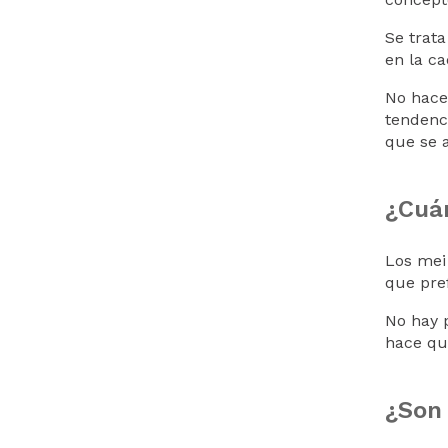
Se trata
en la c
No hace 
tendenci
que se a
¿Cuán
Los mei
que pre
No hay p
hace qu
¿Son 