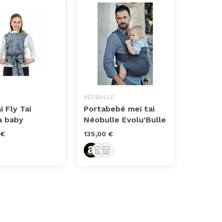
NÉOBULLE
i Fly Tai
Portabebé mei tai
a baby
Néobulle Evolu'Bulle
 €
135,00 €