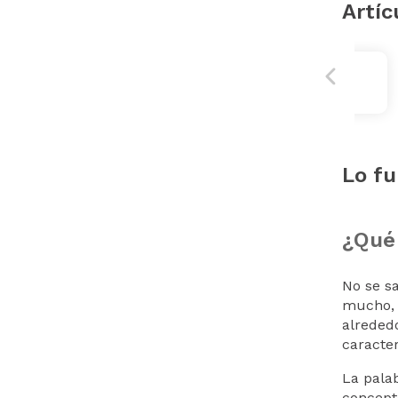
Artíc
Lo fu
¿Qué 
No se s
mucho, 
alreded
caracter
La pala
concept