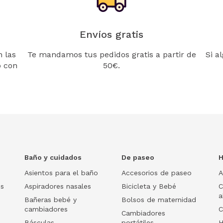
Envíos gratis
 las
Te mandamos tus pedidos gratis a partir de
Si a
o con
50€.
Baño y cuidados
De paseo
H
Asientos para el baño
Accesorios de paseo
A
os
Aspiradores nasales
Bicicleta y Bebé
C
a
Bañeras bebé y
Bolsos de maternidad
cambiadores
C
Cambiadores
Básculas
portátiles
H