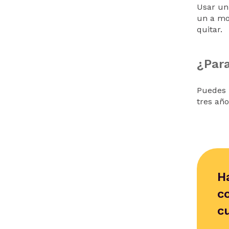
Usar un 
un a mo
quitar.
¿Para
Puedes 
tres año
H
c
c