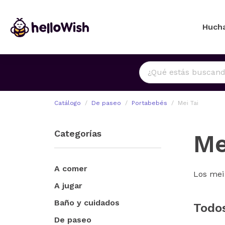
Huch
Catálogo
De paseo
Portabebés
Mei Tai
Categorías
Me
A comer
Los mei 
A jugar
Baño y cuidados
Todo
De paseo